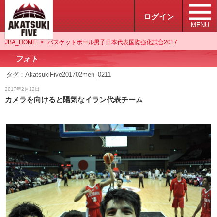
ログイン
MENU
JBA_HOME
>
バスケットボール男子日本代表国際強化試合2017
フォト
タグ：
AkatsukiFive201702men_0211
フォト
2017年2月12日
カメラを向けると陽気なイラン代表チーム