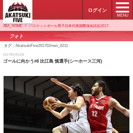
ログイン
MENU
JBA_HOME
>
バスケットボール男子日本代表国際強化試合2017
フォト
タグ：
AkatsukiFive201702men_0211
フォト
2017年2月12日
ゴールに向かう#6 比江島 慎選手(シーホース三河)