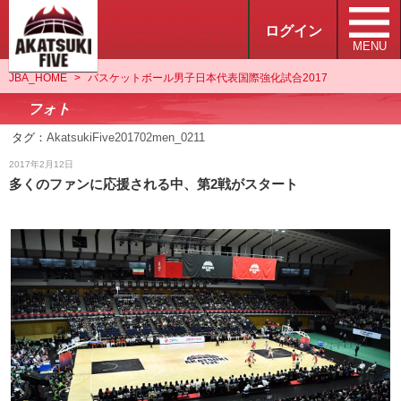
ログイン
MENU
JBA_HOME
>
バスケットボール男子日本代表国際強化試合2017
フォト
タグ：
AkatsukiFive201702men_0211
フォト
2017年2月12日
多くのファンに応援される中、第2戦がスタート