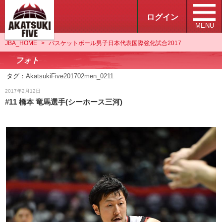
ログイン
MENU
JBA_HOME
>
バスケットボール男子日本代表国際強化試合2017
フォト
タグ：
AkatsukiFive201702men_0211
フォト
2017年2月12日
#11 橋本 竜馬選手(シーホース三河)